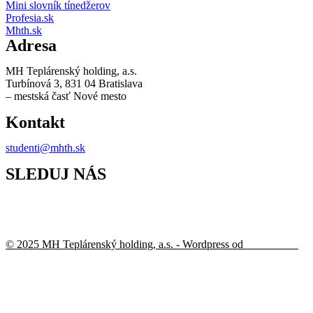
Mini slovník tínedžerov
Profesia.sk
Mhth.sk
Adresa
MH Teplárenský holding, a.s.
Turbínová 3, 831 04 Bratislava
– mestská časť Nové mesto
Kontakt
studenti@mhth.sk
SLEDUJ NÁS
© 2025 MH Teplárenský holding, a.s. - Wordpress od
Webofka.sk