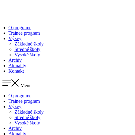
Preskočiť
na
obsah
O programe
Trainee program
Výzvy
Základné školy
Stredné školy
Vysoké školy
Archív
Aktuality
Kontakt
Menu
O programe
Trainee program
Výzvy
Základné školy
Stredné školy
Vysoké školy
Archív
Aktuality