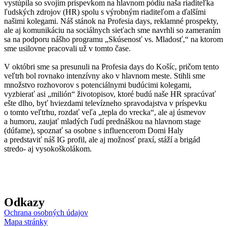
vystúpila so svojím príspevkom na hlavnom pódiu naša riaditeľka
ľudských zdrojov (HR) spolu s výrobným riaditeľom a ďalšími
našimi kolegami. Náš stánok na Profesia days, reklamné prospekty,
ale aj komunikáciu na sociálnych sieťach sme navrhli so zameraním
sa na podporu nášho programu „Skúsenosť vs. Mladosť,“ na ktorom
sme usilovne pracovali už v tomto čase.
V októbri sme sa presunuli na Profesia days do Košíc, pričom tento
veľtrh bol rovnako intenzívny ako v hlavnom meste. Stihli sme
množstvo rozhovorov s potenciálnymi budúcimi kolegami,
vyzbierať asi „milión“ životopisov, ktoré budú naše HR spracúvať
ešte dlho, byť hviezdami televízneho spravodajstva v príspevku
o tomto veľtrhu, rozdať veľa „tepla do vrecka“, ale aj úsmevov
a humoru, zaujať mladých ľudí prednáškou na hlavnom stage
(dúfame), spoznať sa osobne s influencerom Domi Haly
a predstaviť náš IG profil, ale aj možnosť praxí, stáží a brigád
stredo- aj vysokoškolákom.
Odkazy
Ochrana osobných údajov
Mapa stránky